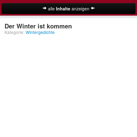
alle
Inhalte
anzeigen
Weihnachtsgedichte
Der Winter ist kommen
Kategorie:
Wintergedichte
Adventsgedichte
Besinnliche Weihnachtsgedichte
Christliche Weihnachtsgedichte
Klassische Weihnachtsgedichte
Kurze Weihnachtsgedichte
Lange Weihnachtsgedichte
Suche
Lustige Weihnachtsgedichte
Moderne Weihnachtsgedichte
Nikolausgedichte