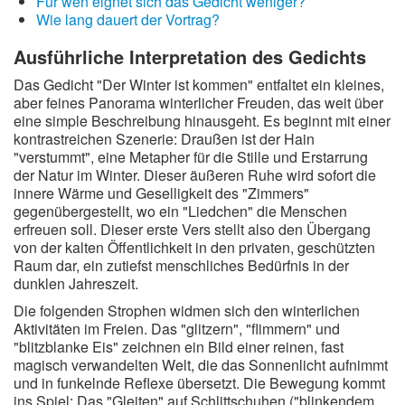
Für wen eignet sich das Gedicht weniger?
Wie lang dauert der Vortrag?
Ausführliche Interpretation des Gedichts
Das Gedicht "Der Winter ist kommen" entfaltet ein kleines,
aber feines Panorama winterlicher Freuden, das weit über
eine simple Beschreibung hinausgeht. Es beginnt mit einer
kontrastreichen Szenerie: Draußen ist der Hain
"verstummt", eine Metapher für die Stille und Erstarrung
der Natur im Winter. Dieser äußeren Ruhe wird sofort die
innere Wärme und Geselligkeit des "Zimmers"
gegenübergestellt, wo ein "Liedchen" die Menschen
erfreuen soll. Dieser erste Vers stellt also den Übergang
von der kalten Öffentlichkeit in den privaten, geschützten
Raum dar, ein zutiefst menschliches Bedürfnis in der
dunklen Jahreszeit.
Die folgenden Strophen widmen sich den winterlichen
Aktivitäten im Freien. Das "glitzern", "flimmern" und
"blitzblanke Eis" zeichnen ein Bild einer reinen, fast
magisch verwandelten Welt, die das Sonnenlicht aufnimmt
und in funkelnde Reflexe übersetzt. Die Bewegung kommt
ins Spiel: Das "Gleiten" auf Schlittschuhen ("blinkendem