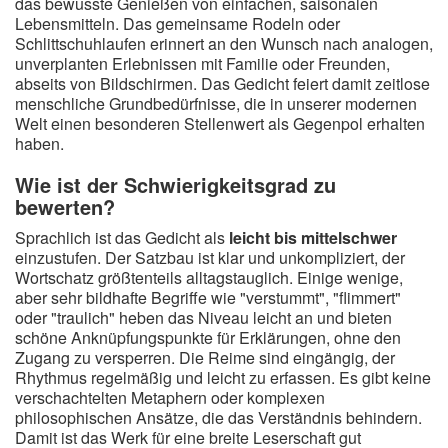
das bewusste Genießen von einfachen, saisonalen
Lebensmitteln. Das gemeinsame Rodeln oder
Schlittschuhlaufen erinnert an den Wunsch nach analogen,
unverplanten Erlebnissen mit Familie oder Freunden,
abseits von Bildschirmen. Das Gedicht feiert damit zeitlose
menschliche Grundbedürfnisse, die in unserer modernen
Welt einen besonderen Stellenwert als Gegenpol erhalten
haben.
Wie ist der Schwierigkeitsgrad zu
bewerten?
Sprachlich ist das Gedicht als
leicht bis mittelschwer
einzustufen. Der Satzbau ist klar und unkompliziert, der
Wortschatz größtenteils alltagstauglich. Einige wenige,
aber sehr bildhafte Begriffe wie "verstummt", "flimmert"
oder "traulich" heben das Niveau leicht an und bieten
schöne Anknüpfungspunkte für Erklärungen, ohne den
Zugang zu versperren. Die Reime sind eingängig, der
Rhythmus regelmäßig und leicht zu erfassen. Es gibt keine
verschachtelten Metaphern oder komplexen
philosophischen Ansätze, die das Verständnis behindern.
Damit ist das Werk für eine breite Leserschaft gut