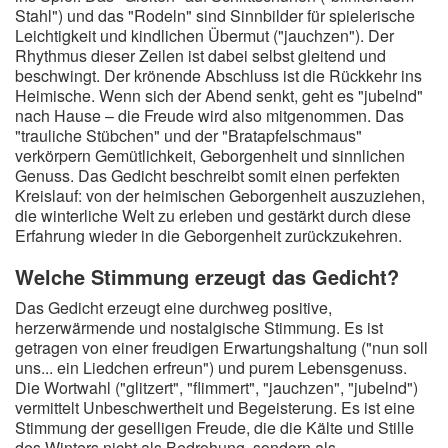
Stahl") und das "Rodeln" sind Sinnbilder für spielerische
Leichtigkeit und kindlichen Übermut ("jauchzen"). Der
Rhythmus dieser Zeilen ist dabei selbst gleitend und
beschwingt. Der krönende Abschluss ist die Rückkehr ins
Heimische. Wenn sich der Abend senkt, geht es "jubelnd"
nach Hause – die Freude wird also mitgenommen. Das
"trauliche Stübchen" und der "Bratapfelschmaus"
verkörpern Gemütlichkeit, Geborgenheit und sinnlichen
Genuss. Das Gedicht beschreibt somit einen perfekten
Kreislauf: von der heimischen Geborgenheit auszuziehen,
die winterliche Welt zu erleben und gestärkt durch diese
Erfahrung wieder in die Geborgenheit zurückzukehren.
Welche Stimmung erzeugt das Gedicht?
Das Gedicht erzeugt eine durchweg positive,
herzerwärmende und nostalgische Stimmung. Es ist
getragen von einer freudigen Erwartungshaltung ("nun soll
uns... ein Liedchen erfreun") und purem Lebensgenuss.
Die Wortwahl ("glitzert", "flimmert", "jauchzen", "jubelnd")
vermittelt Unbeschwertheit und Begeisterung. Es ist eine
Stimmung der geselligen Freude, die die Kälte und Stille
des Winters nicht als Bedrohung, sondern als