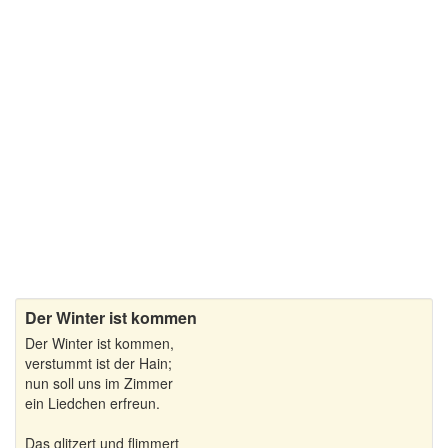
Schöne Weihnachtsgedichte
Weihnachtsgedichte für Kinder
Weihnachtsgedichte zum Nachdenken
Wintergedichte
Der Winter ist kommen
Der Winter ist kommen,
verstummt ist der Hain;
nun soll uns im Zimmer
ein Liedchen erfreun.
Das glitzert und flimmert