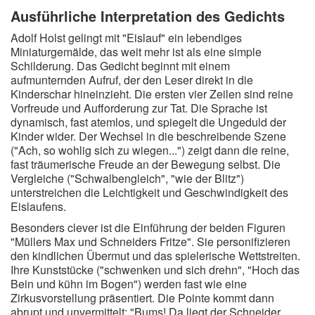
Ausführliche Interpretation des Gedichts
Adolf Holst gelingt mit "Eislauf" ein lebendiges
Miniaturgemälde, das weit mehr ist als eine simple
Schilderung. Das Gedicht beginnt mit einem
aufmunternden Aufruf, der den Leser direkt in die
Kinderschar hineinzieht. Die ersten vier Zeilen sind reine
Vorfreude und Aufforderung zur Tat. Die Sprache ist
dynamisch, fast atemlos, und spiegelt die Ungeduld der
Kinder wider. Der Wechsel in die beschreibende Szene
("Ach, so wohlig sich zu wiegen...") zeigt dann die reine,
fast träumerische Freude an der Bewegung selbst. Die
Vergleiche ("Schwalbengleich", "wie der Blitz")
unterstreichen die Leichtigkeit und Geschwindigkeit des
Eislaufens.
Besonders clever ist die Einführung der beiden Figuren
"Müllers Max und Schneiders Fritze". Sie personifizieren
den kindlichen Übermut und das spielerische Wettstreiten.
Ihre Kunststücke ("schwenken und sich drehn", "Hoch das
Bein und kühn im Bogen") werden fast wie eine
Zirkusvorstellung präsentiert. Die Pointe kommt dann
abrupt und unvermittelt: "Bums! Da liegt der Schneider