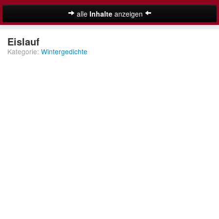
alle
Inhalte
anzeigen
Weihnachtsgedichte
Eislauf
Kategorie:
Wintergedichte
Adventsgedichte
Besinnliche Weihnachtsgedichte
Christliche Weihnachtsgedichte
Klassische Weihnachtsgedichte
Kurze Weihnachtsgedichte
Lange Weihnachtsgedichte
Suche
Lustige Weihnachtsgedichte
Moderne Weihnachtsgedichte
Nikolausgedichte