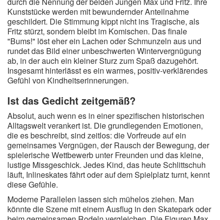
durch die Nennung der beiden Jungen Max und Fritz. Ihre
Kunststücke werden mit bewundernder Anteilnahme
geschildert. Die Stimmung kippt nicht ins Tragische, als
Fritz stürzt, sondern bleibt im Komischen. Das finale
"Bums!" löst eher ein Lachen oder Schmunzeln aus und
rundet das Bild einer unbeschwerten Wintervergnügung
ab, in der auch ein kleiner Sturz zum Spaß dazugehört.
Insgesamt hinterlässt es ein warmes, positiv-verklärendes
Gefühl von Kindheitserinnerungen.
Ist das Gedicht zeitgemäß?
Absolut, auch wenn es in einer spezifischen historischen
Alltagswelt verankert ist. Die grundlegenden Emotionen,
die es beschreibt, sind zeitlos: die Vorfreude auf ein
gemeinsames Vergnügen, der Rausch der Bewegung, der
spielerische Wettbewerb unter Freunden und das kleine,
lustige Missgeschick. Jedes Kind, das heute Schlittschuh
läuft, Inlineskates fährt oder auf dem Spielplatz turnt, kennt
diese Gefühle.
Moderne Parallelen lassen sich mühelos ziehen. Man
könnte die Szene mit einem Ausflug in den Skatepark oder
beim gemeinsamen Rodeln vergleichen. Die Figuren Max