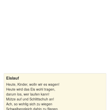
Schöne Weihnachtsgedichte
Weihnachtsgedichte für Kinder
Weihnachtsgedichte zum Nachdenken
Wintergedichte
Eislauf
Heute, Kinder, wolln wir es wagen!
Heute wird das Eis wohl tragen,
darum los, wer laufen kann!
Mütze auf und Schlittschuh an!
Ach, so wohlig sich zu wiegen
Schwalbengleich dahin zu fliegen,