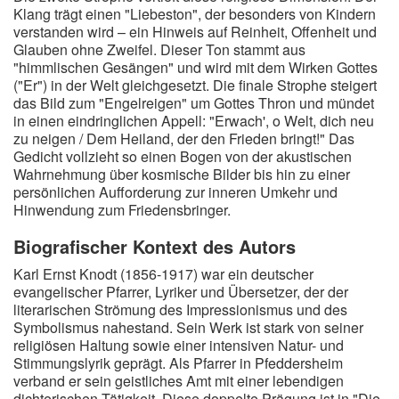
Klang trägt einen "Liebeston", der besonders von Kindern
verstanden wird – ein Hinweis auf Reinheit, Offenheit und
Glauben ohne Zweifel. Dieser Ton stammt aus
"himmlischen Gesängen" und wird mit dem Wirken Gottes
("Er") in der Welt gleichgesetzt. Die finale Strophe steigert
das Bild zum "Engelreigen" um Gottes Thron und mündet
in einen eindringlichen Appell: "Erwach', o Welt, dich neu
zu neigen / Dem Heiland, der den Frieden bringt!" Das
Gedicht vollzieht so einen Bogen von der akustischen
Wahrnehmung über kosmische Bilder bis hin zu einer
persönlichen Aufforderung zur inneren Umkehr und
Hinwendung zum Friedensbringer.
Biografischer Kontext des Autors
Karl Ernst Knodt (1856-1917) war ein deutscher
evangelischer Pfarrer, Lyriker und Übersetzer, der der
literarischen Strömung des Impressionismus und des
Symbolismus nahestand. Sein Werk ist stark von seiner
religiösen Haltung sowie einer intensiven Natur- und
Stimmungslyrik geprägt. Als Pfarrer in Pfeddersheim
verband er sein geistliches Amt mit einer lebendigen
dichterischen Tätigkeit. Diese doppelte Prägung ist in "Die