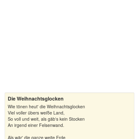
Schöne Weihnachtsgedichte
Weihnachtsgedichte für Kinder
Weihnachtsgedichte zum Nachdenken
Wintergedichte
Die Weihnachtsglocken
Wie tönen heut' die Weihnachtsglocken
Viel voller übers weiße Land,
So voll und weit, als gäb's kein Stocken
An irgend einer Felsenwand.
Als wär' die ganze weite Erde