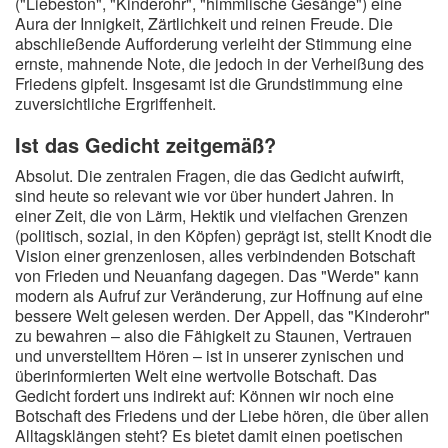
("Liebeston", "Kinderohr", "himmlische Gesänge") eine
Aura der Innigkeit, Zärtlichkeit und reinen Freude. Die
abschließende Aufforderung verleiht der Stimmung eine
ernste, mahnende Note, die jedoch in der Verheißung des
Friedens gipfelt. Insgesamt ist die Grundstimmung eine
zuversichtliche Ergriffenheit.
Ist das Gedicht zeitgemäß?
Absolut. Die zentralen Fragen, die das Gedicht aufwirft,
sind heute so relevant wie vor über hundert Jahren. In
einer Zeit, die von Lärm, Hektik und vielfachen Grenzen
(politisch, sozial, in den Köpfen) geprägt ist, stellt Knodt die
Vision einer grenzenlosen, alles verbindenden Botschaft
von Frieden und Neuanfang dagegen. Das "Werde" kann
modern als Aufruf zur Veränderung, zur Hoffnung auf eine
bessere Welt gelesen werden. Der Appell, das "Kinderohr"
zu bewahren – also die Fähigkeit zu Staunen, Vertrauen
und unverstelltem Hören – ist in unserer zynischen und
überinformierten Welt eine wertvolle Botschaft. Das
Gedicht fordert uns indirekt auf: Können wir noch eine
Botschaft des Friedens und der Liebe hören, die über allen
Alltagsklängen steht? Es bietet damit einen poetischen