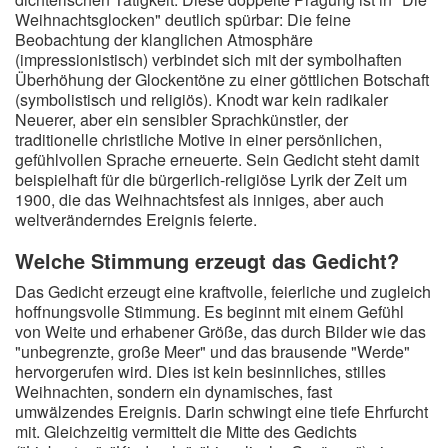
Weihnachtsglocken" deutlich spürbar: Die feine
Beobachtung der klanglichen Atmosphäre
(impressionistisch) verbindet sich mit der symbolhaften
Überhöhung der Glockentöne zu einer göttlichen Botschaft
(symbolistisch und religiös). Knodt war kein radikaler
Neuerer, aber ein sensibler Sprachkünstler, der
traditionelle christliche Motive in einer persönlichen,
gefühlvollen Sprache erneuerte. Sein Gedicht steht damit
beispielhaft für die bürgerlich-religiöse Lyrik der Zeit um
1900, die das Weihnachtsfest als inniges, aber auch
weltveränderndes Ereignis feierte.
Welche Stimmung erzeugt das Gedicht?
Das Gedicht erzeugt eine kraftvolle, feierliche und zugleich
hoffnungsvolle Stimmung. Es beginnt mit einem Gefühl
von Weite und erhabener Größe, das durch Bilder wie das
"unbegrenzte, große Meer" und das brausende "Werde"
hervorgerufen wird. Dies ist kein besinnliches, stilles
Weihnachten, sondern ein dynamisches, fast
umwälzendes Ereignis. Darin schwingt eine tiefe Ehrfurcht
mit. Gleichzeitig vermittelt die Mitte des Gedichts