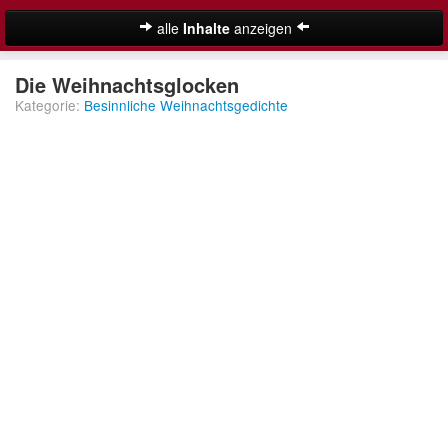
alle
Inhalte
anzeigen
Weihnachtsgedichte
Die Weihnachtsglocken
Kategorie:
Besinnliche Weihnachtsgedichte
Adventsgedichte
Besinnliche Weihnachtsgedichte
Christliche Weihnachtsgedichte
Klassische Weihnachtsgedichte
Kurze Weihnachtsgedichte
Lange Weihnachtsgedichte
Suche
Lustige Weihnachtsgedichte
Moderne Weihnachtsgedichte
Nikolausgedichte