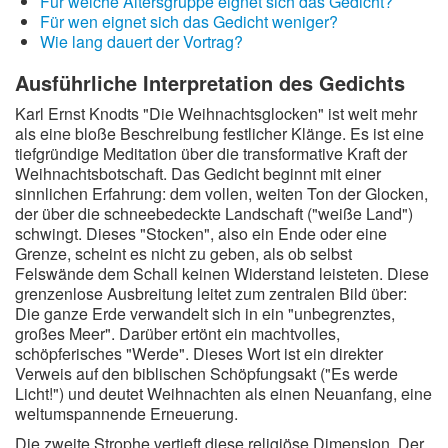
Für welche Altersgruppe eignet sich das Gedicht?
Für wen eignet sich das Gedicht weniger?
Wie lang dauert der Vortrag?
Ausführliche Interpretation des Gedichts
Karl Ernst Knodts "Die Weihnachtsglocken" ist weit mehr
als eine bloße Beschreibung festlicher Klänge. Es ist eine
tiefgründige Meditation über die transformative Kraft der
Weihnachtsbotschaft. Das Gedicht beginnt mit einer
sinnlichen Erfahrung: dem vollen, weiten Ton der Glocken,
der über die schneebedeckte Landschaft ("weiße Land")
schwingt. Dieses "Stocken", also ein Ende oder eine
Grenze, scheint es nicht zu geben, als ob selbst
Felswände dem Schall keinen Widerstand leisteten. Diese
grenzenlose Ausbreitung leitet zum zentralen Bild über:
Die ganze Erde verwandelt sich in ein "unbegrenztes,
großes Meer". Darüber ertönt ein machtvolles,
schöpferisches "Werde". Dieses Wort ist ein direkter
Verweis auf den biblischen Schöpfungsakt ("Es werde
Licht!") und deutet Weihnachten als einen Neuanfang, eine
weltumspannende Erneuerung.
Die zweite Strophe vertieft diese religiöse Dimension. Der