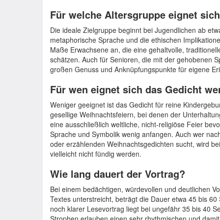
Für welche Altersgruppe eignet sic
Die ideale Zielgruppe beginnt bei Jugendlichen ab etwa
metaphorische Sprache und die ethischen Implikatione
Maße Erwachsene an, die eine gehaltvolle, traditionell
schätzen. Auch für Senioren, die mit der gehobenen Sp
großen Genuss und Anknüpfungspunkte für eigene Er
Für wen eignet sich das Gedicht we
Weniger geeignet ist das Gedicht für reine Kindergebur
gesellige Weihnachtsfeiern, bei denen der Unterhaltun
eine ausschließlich weltliche, nicht-religiöse Feier bevo
Sprache und Symbolik wenig anfangen. Auch wer nac
oder erzählenden Weihnachtsgedichten sucht, wird bei
vielleicht nicht fündig werden.
Wie lang dauert der Vortrag?
Bei einem bedächtigen, würdevollen und deutlichen Vor
Textes unterstreicht, beträgt die Dauer etwa 45 bis 6
noch klarer Lesevortrag liegt bei ungefähr 35 bis 40 
Strophen erlauben einen sehr rhythmischen und damit 