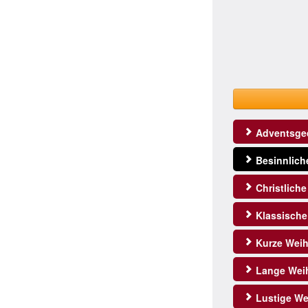
Adventsge
Besinnlich
Christlich
Klassische
Kurze Weih
Lange Weih
Lustige We