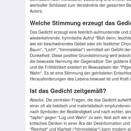
wertvoller Schlüssel zum Verständnis der gesamten Ba
Autors.
Welche Stimmung erzeugt das Gedi
Das Gedicht erzeugt eine feierlich-aufmunternde und z
wiederkehrende, hymnische Aufruf "Blüh denn, leuchte"
wie ein beschwörendes Gebet oder ein festlicher Choral
Baum", "Licht", "himmelsklar") vermittelt ein Gefühl d
Dunkelheit. Diese positive Grundstimmung wird jedoch n
die bewusste Nennung der Gegensätze: Der goldene Bau
und die Fröhlichkeit existiert im Bewusstsein der "Pi
Wahn". Es ist eine Stimmung der getrösteten Entschlos
Herausforderungen des Lebens bewusst ist und Kraft a
Ist das Gedicht zeitgemäß?
Absolut. Die zentralen Fragen, die das Gedicht aufwirft
einer oft als hektisch und materialistisch empfundenen
nach Symbolen der Beständigkeit und nach echter, sinns
"tapfer" gegen "Lug und Wahn" zu sein, liest sich wie ei
kritisches Denken in einer Ära der Desinformation und 
"Reinheit" und Klarheit ("himmelsklar") kann modern a