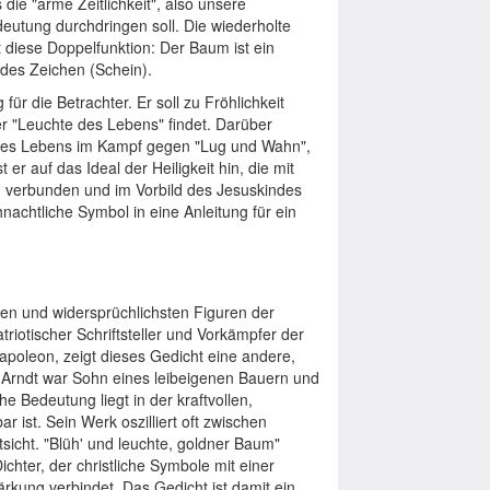
die "arme Zeitlichkeit", also unsere
eutung durchdringen soll. Die wiederholte
t diese Doppelfunktion: Der Baum ist ein
endes Zeichen (Schein).
für die Betrachter. Er soll zu Fröhlichkeit
 der "Leuchte des Lebens" findet. Darüber
n" des Lebens im Kampf gegen "Lug und Wahn",
er auf das Ideal der Heiligkeit hin, die mit
r") verbunden und im Vorbild des Jesuskindes
hnachtliche Symbol in eine Anleitung für ein
sten und widersprüchlichsten Figuren der
riotischer Schriftsteller und Vorkämpfer der
poleon, zeigt dieses Gedicht eine andere,
s. Arndt war Sohn eines leibeigenen Bauern und
he Bedeutung liegt in der kraftvollen,
 ist. Sein Werk oszilliert oft zwischen
sicht. "Blüh' und leuchte, goldner Baum"
ichter, der christliche Symbole mit einer
rkung verbindet. Das Gedicht ist damit ein