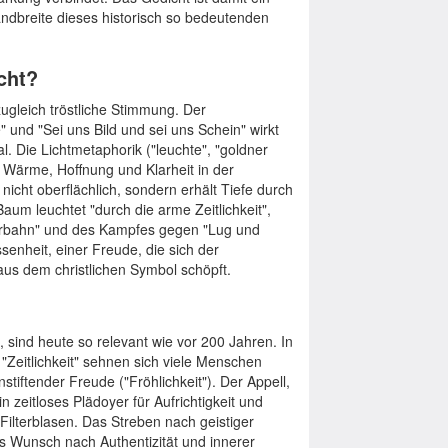
ndbreite dieses historisch so bedeutenden
cht?
ugleich tröstliche Stimmung. Der
 und "Sei uns Bild und sei uns Schein" wirkt
. Die Lichtmetaphorik ("leuchte", "goldner
er Wärme, Hoffnung und Klarheit in der
icht oberflächlich, sondern erhält Tiefe durch
m leuchtet "durch die arme Zeitlichkeit",
lgerbahn" und des Kampfes gegen "Lug und
senheit, einer Freude, die sich der
us dem christlichen Symbol schöpft.
, sind heute so relevant wie vor 200 Jahren. In
 "Zeitlichkeit" sehnen sich viele Menschen
tiftender Freude ("Fröhlichkeit"). Der Appell,
n zeitloses Plädoyer für Aufrichtigkeit und
Filterblasen. Das Streben nach geistiger
ls Wunsch nach Authentizität und innerer