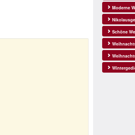
Moderne W
Nikolausge
Schöne We
Weihnachts
Weihnacht
Wintergedi