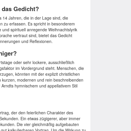
h das Gedicht?
 14 Jahren, die in der Lage sind, die
n zu erfassen. Es spricht in besonderem
e und spirituell anregende Weihnachtslyrik
rache vertraut sind, bietet das Gedicht
innerungen und Reflexionen.
niger?
tstage oder sehr lockere, ausschließlich
gsfaktor im Vordergrund steht. Menschen, die
rzugen, könnten mit der explizit christlichen
h kurzen, modernen und rein beschreibenden
 Arndts hymnischem und appellativem Stil
trag, der den feierlichen Charakter des
0 Sekunden. Ein etwas zügigerer, aber immer
Sekunden. Die vier gleichmäßig aufgebauten
gut kalkulierbaren Vortrag. Um die Wirkung zu