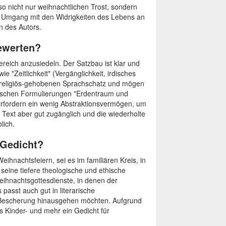
lso nicht nur weihnachtlichen Trost, sondern
en Umgang mit den Widrigkeiten des Lebens an
n des Autors.
bewerten?
bereich anzusiedeln. Der Satzbau ist klar und
ie "Zeitlichkeit" (Vergänglichkeit, irdisches
 religiös-gehobenen Sprachschatz und mögen
erischen Formulierungen "Erdentraum und
erfordern ein wenig Abstraktionsvermögen, um
er Text aber gut zugänglich und die wiederholte
lich.
 Gedicht?
ihnachtsfeiern, sei es im familiären Kreis, in
seine tiefere theologische und ethische
eihnachtsgottesdienste, in denen der
passt auch gut in literarische
e Bescherung hinausgehen möchten. Aufgrund
es Kinder- und mehr ein Gedicht für