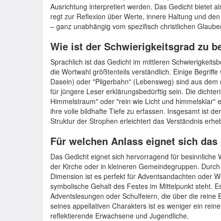
Ausrichtung interpretiert werden. Das Gedicht bietet a
regt zur Reflexion über Werte, innere Haltung und d
– ganz unabhängig vom spezifisch christlichen Glaube
Wie ist der Schwierigkeitsgrad zu 
Sprachlich ist das Gedicht im mittleren Schwierigkeits
die Wortwahl größtenteils verständlich. Einige Begriffe w
Dasein) oder "Pilgerbahn" (Lebensweg) sind aus dem
für jüngere Leser erklärungsbedürftig sein. Die dicht
Himmelstraum" oder "rein wie Licht und himmelsklar" 
ihre volle bildhafte Tiefe zu erfassen. Insgesamt ist d
Struktur der Strophen erleichtert das Verständnis erheb
Für welchen Anlass eignet sich das
Das Gedicht eignet sich hervorragend für besinnliche We
der Kirche oder in kleineren Gemeindegruppen. Durch 
Dimension ist es perfekt für Adventsandachten oder W
symbolische Gehalt des Festes im Mittelpunkt steht. Es 
Adventslesungen oder Schulfeiern, die über die rein
seines appellativen Charakters ist es weniger ein rein
reflektierende Erwachsene und Jugendliche.