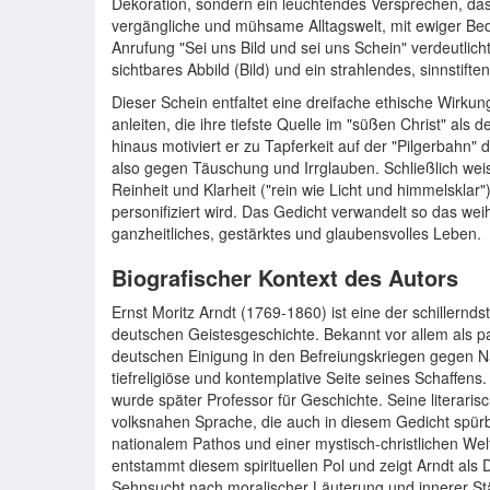
Dekoration, sondern ein leuchtendes Versprechen, das 
vergängliche und mühsame Alltagswelt, mit ewiger Bed
Anrufung "Sei uns Bild und sei uns Schein" verdeutlich
sichtbares Abbild (Bild) und ein strahlendes, sinnstift
Dieser Schein entfaltet eine dreifache ethische Wirkung 
anleiten, die ihre tiefste Quelle im "süßen Christ" als
hinaus motiviert er zu Tapferkeit auf der "Pilgerbah
also gegen Täuschung und Irrglauben. Schließlich weist 
Reinheit und Klarheit ("rein wie Licht und himmelskla
personifiziert wird. Das Gedicht verwandelt so das wei
ganzheitliches, gestärktes und glaubensvolles Leben.
Biografischer Kontext des Autors
Ernst Moritz Arndt (1769-1860) ist eine der schillernd
deutschen Geistesgeschichte. Bekannt vor allem als pat
deutschen Einigung in den Befreiungskriegen gegen Na
tiefreligiöse und kontemplative Seite seines Schaffen
wurde später Professor für Geschichte. Seine literarisc
volksnahen Sprache, die auch in diesem Gedicht spürbar
nationalem Pathos und einer mystisch-christlichen Welt
entstammt diesem spirituellen Pol und zeigt Arndt als D
Sehnsucht nach moralischer Läuterung und innerer Stä