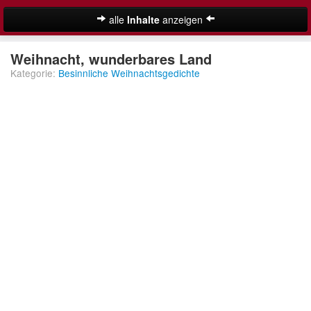
alle
Inhalte
anzeigen
Weihnachtsgedichte
Weihnacht, wunderbares Land
Kategorie:
Besinnliche Weihnachtsgedichte
Adventsgedichte
Besinnliche Weihnachtsgedichte
Christliche Weihnachtsgedichte
Klassische Weihnachtsgedichte
Kurze Weihnachtsgedichte
Lange Weihnachtsgedichte
Suche
Lustige Weihnachtsgedichte
Moderne Weihnachtsgedichte
Nikolausgedichte