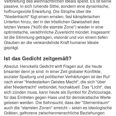
Verbreitung des weihnachtlichen Ideals speist. Es ist keine
passive, in sich ruhende Stille, sondern eine dynamische,
hoffnungsvolle Erwartung. Die Strophe über die
"Niedertracht" fügt einen ernsten, fast kämpferischen
Unterton hinzu, der in der tröstlichen Gewissheit des
letzten Verses ("küßt die starrste Zone") wieder in eine
optimistische, versöhnliche Zuversicht mündet. Insgesamt
ist die Stimmung getragen, visionär und von einem tiefen
Glauben an die verwandelnde Kraft humaner Ideale
geprägt.
Ist das Gedicht zeitgemäß?
Absolut. Henckells Gedicht wirft Fragen auf, die heute
brisanter denn je sind. In einer Zeit globaler Konflikte,
sozialer Spaltung und politischer Verhärtungen ist der Ruf
nach einer "friedestarken Geistes Macht", die sich "über
aller Niedertracht" verbündet, hochaktuell. Das "Licht", das
sich zünden muss, kann heute als Symbol für Zivilcourage,
für das Eintreten gegen Hass und für demokratische Werte
gelesen werden. Die Sehnsucht, dass der "Sternentraum"
auch die "starrsten Zonen" erreicht – seien es ideologische
Gräben, gefrorene zwischenmenschliche Beziehungen