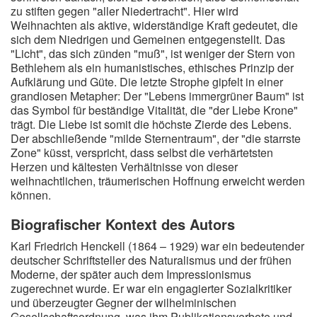
zu stiften gegen "aller Niedertracht". Hier wird
Weihnachten als aktive, widerständige Kraft gedeutet, die
sich dem Niedrigen und Gemeinen entgegenstellt. Das
"Licht", das sich zünden "muß", ist weniger der Stern von
Bethlehem als ein humanistisches, ethisches Prinzip der
Aufklärung und Güte. Die letzte Strophe gipfelt in einer
grandiosen Metapher: Der "Lebens immergrüner Baum" ist
das Symbol für beständige Vitalität, die "der Liebe Krone"
trägt. Die Liebe ist somit die höchste Zierde des Lebens.
Der abschließende "milde Sternentraum", der "die starrste
Zone" küsst, verspricht, dass selbst die verhärtetsten
Herzen und kältesten Verhältnisse von dieser
weihnachtlichen, träumerischen Hoffnung erweicht werden
können.
Biografischer Kontext des Autors
Karl Friedrich Henckell (1864 – 1929) war ein bedeutender
deutscher Schriftsteller des Naturalismus und der frühen
Moderne, der später auch dem Impressionismus
zugerechnet wurde. Er war ein engagierter Sozialkritiker
und überzeugter Gegner der wilhelminischen
Gesellschaftsordnung, was ihm Publikationsverbote und