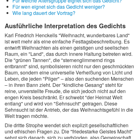
Für welche Altersgruppe eignet sich das Gedicht?
Für wen eignet sich das Gedicht weniger?
Wie lang dauert der Vortrag?
Ausführliche Interpretation des Gedichts
Karl Friedrich Henckells "Weihnacht, wunderbares Land"
ist weit mehr als eine einfache Festtagsbeschreibung. Es
entwirft Weihnachten als einen geistigen und seelischen
Raum, ein "Land", das durch innere Haltung betreten wird.
Die "grünen Tannen", die "sternenglimmernd rings
entbrannt" sind, symbolisieren nicht nur den geschmückten
Baum, sondern eine universelle Verheißung von Licht und
Leben, die jeden "Pilger" – also den suchenden Menschen
– in ihren Bann zieht. Der "kindliche Gesang" steht für
reine, unverstellte Freude, die sich jedoch nicht auf den
engen Kreis beschränkt. Er schwebt "der Heimat Welt
entlang" und wird von "Sehnsucht" getragen. Diese
Sehnsucht ist der Antrieb, der das Weihnachtsgefühl in die
Welt tragen möchte.
Die dritte Strophe wendet sich explizit gesellschaftlichen
und ethischen Fragen zu. Die "friedestarke Geistes Macht"
sehnt sich danach, sich zu verbünden, also Gemeinschaft