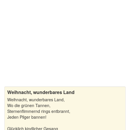
Schöne Weihnachtsgedichte
Weihnachtsgedichte für Kinder
Weihnachtsgedichte zum Nachdenken
Wintergedichte
Weihnacht, wunderbares Land
Weihnacht, wunderbares Land,
Wo die grünen Tannen,
Sternenflimmernd rings entbrannt,
Jeden Pilger bannen!
Glücklich kindlicher Gesang